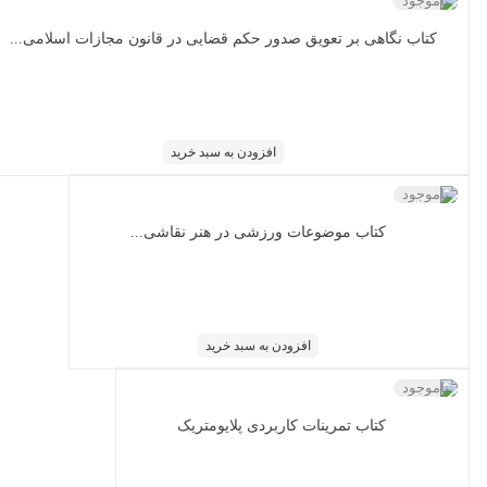
ناموجود
کتاب نگاهی بر تعویق صدور حکم قضایی در قانون مجازات اسلامی...
افزودن به سبد خرید
ناموجود
کتاب ﻣﻮﺿﻮﻋﺎت ورزﺷﯽ در ﻫﻨﺮ ﻧﻘﺎﺷﯽ...
افزودن به سبد خرید
ناموجود
کتاب تمرینات کاربردی پلایومتریک