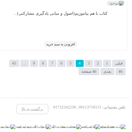
ناموجود
کتاب با هم بیاموزیم(اصول و مبانی یادگیری مشارکتی)...
افزودن به سبد خرید
قبلی
1
2
3
4
5
6
7
8
9
...
45
46
بعدی
46 صفحه
تلفن پشتیبانی: 09113719115 , 01732242258
برگشت به بالا