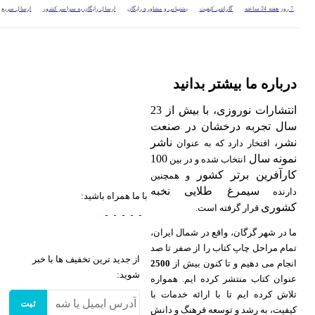
7 روز هفته 24 ساعته
گارانتی کیفیت
پشتیبانی و مشاوره رایگان
ارسال رایگان به سراسر کشور
ارسال سریع
درباره ما بیشتر بدانید
انتشارات نوروزی، با بیش از 23
سال تجربه درخشان در صنعت
نشر،
ناشر
افتخار دارد که به عنوان
نمونه سال
100
انتخاب شده و در بین
کارآفرین برتر کشور
و همچنین
سیمرغ طلایی نخبه
دارنده
با ما همراه باشید:
کشوری
قرار گرفته است.
ما در شهر گرگان، واقع در شمال ایران،
تمام مراحل چاپ کتاب را از صفر تا صد
از جدید ترین تخفیف ها با خبر
انجام می دهیم و تا کنون بیش از
2500
شوید:
عنوان کتاب منتشر کرده ایم. همواره
تلاش کرده ایم تا با ارائه خدمات با
ثبت
کیفیت، به رشد و توسعه فرهنگ و دانش