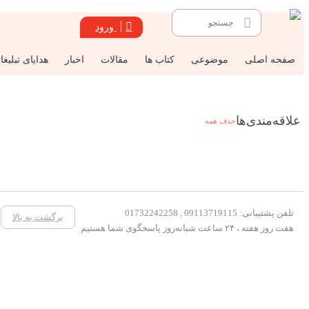
ورود
صفحه اصلی
موضوعی
کتاب ها
مقالات
اخبار
هدایای تبلیغا
علاقه‌مندی‌ها
حذف همه
تلفن پشتیبانی: 09113719115 , 01732242258
برگشت به بالا
هفت روز هفته ، ۲۴ ساعت شبانه‌روز پاسخگوی شما هستیم