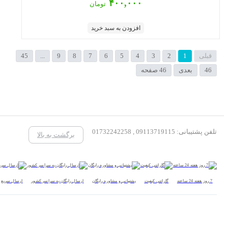
۴۰۰,۰۰۰
تومان
افزودن به سبد خرید
قبلی
1
2
3
4
5
6
7
8
9
...
45
46
بعدی
46 صفحه
تلفن پشتیبانی: 09113719115 , 01732242258
برگشت به بالا
7 روز هفته 24 ساعته
گارانتی کیفیت
پشتیبانی و مشاوره رایگان
ارسال رایگان به سراسر کشور
ارسال سریع