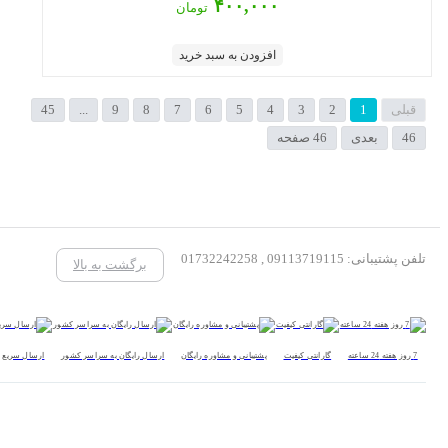
۴۰۰,۰۰۰
تومان
افزودن به سبد خرید
قبلی
1
2
3
4
5
6
7
8
9
...
45
46
بعدی
46 صفحه
تلفن پشتیبانی: 09113719115 , 01732242258
برگشت به بالا
7 روز هفته 24 ساعته
گارانتی کیفیت
پشتیبانی و مشاوره رایگان
ارسال رایگان به سراسر کشور
ارسال سریع