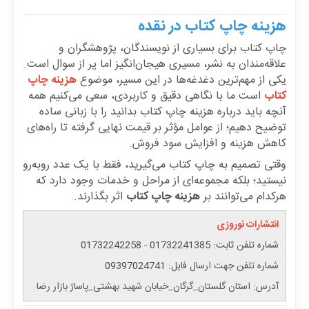
هزینه چاپ کتاب در نقده
چاپ کتاب برای بسیاری از نویسندگان، پژوهشگران و
علاقه‌مندان به نشر، مسیری هیجان‌انگیز اما پر از سوال است.
یکی از مهم‌ترین دغدغه‌ها در این مسیر، موضوع
هزینه چاپ
کتاب
است.ما با نگاهی دقیق و کاربردی، سعی می‌کنیم همه
آنچه باید درباره هزینه چاپ کتاب بدانید را با زبانی ساده
توضیح دهیم؛ از عوامل مؤثر بر قیمت نهایی گرفته تا راه‌های
کاهش هزینه و افزایش سود فروش.
وقتی تصمیم به چاپ کتاب می‌گیرید، فقط با یک عدد روبه‌رو
نیستید؛ بلکه مجموعه‌ای از مراحل و خدمات وجود دارد که
هرکدام می‌توانند بر
هزینه چاپ کتاب
اثر بگذارند.
انتشارات نوروزی
شماره تلفن ثابت:
01732241385
-
01732242258
شماره تلفن جهت ارسال فایل:
09397024741
آدرس: استان گلستان_گرگان_خیابان شهید بهشتی_پاساژ بازار رضا