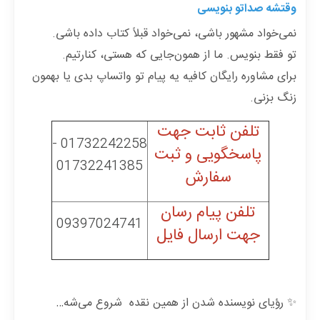
وقتشه صداتو بنویسی
نمی‌خواد مشهور باشی، نمی‌خواد قبلاً کتاب داده باشی.
تو فقط بنویس. ما از همون‌جایی که هستی، کنارتیم.
برای مشاوره رایگان کافیه یه پیام تو واتساپ بدی یا بهمون
زنگ بزنی.
تلفن ثابت جهت
-
01732242258
پاسخگویی و ثبت
01732241385
سفارش
تلفن پیام رسان
09397024741
جهت ارسال فایل
✨
رؤیای نویسنده شدن از همین نقده شروع می‌شه…