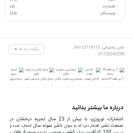
- افتخارات
(4)
- نویسندگان
(34)
تلفن پشتیبانی: 09113719115 ,
برگشت به بالا
01732242258
7 روز هفته 24 ساعته
گارانتی کیفیت
پشتیبانی و مشاوره رایگان
ارسال رایگان به سراسر کشور
ارسال سریع
درباره ما بیشتر بدانید
انتشارات نوروزی، با بیش از 23 سال تجربه درخشان در
صنعت نشر،
ناشر نمونه سال
افتخار دارد که به عنوان
انتخاب شده و
100 کارآفرین برتر کشور
سیمرغ طلایی
در بین
و همچنین دارنده