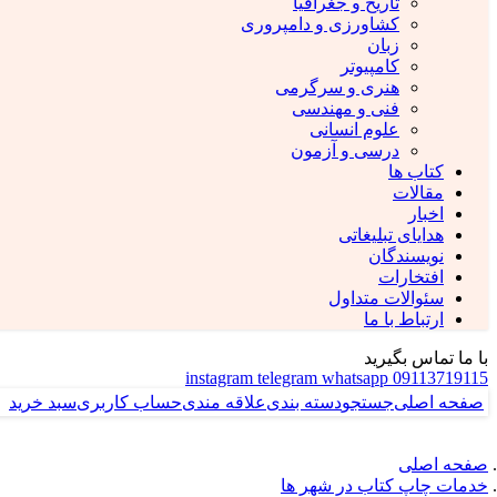
تاریخ و جغرافیا
کشاورزی و دامپروری
زبان
کامپیوتر
هنری و سرگرمی
فنی و مهندسی
علوم انسانی
درسی و آزمون
کتاب ها
مقالات
اخبار
هدایای تبلیغاتی
نویسندگان
افتخارات
سئوالات متداول
ارتباط با ما
با ما تماس بگیرید
instagram
telegram
whatsapp
09113719115
صفحه اصلی
جستجو
دسته بندی
علاقه مندی
حساب کاربری
سبد خرید
صفحه اصلی
خدمات چاپ کتاب در شهر ها