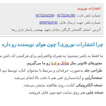
انتشارات نوروزی
شماره تلفن ثابت:
01732241385
-
01732242258
شماره تلفن جهت ارسال فایل:
09397024741
آدرس: استان گلستان_گرگان_خیابان شهید بهشتی_پاساژ بازار رضا
چرا انتشارات نوروزی؟ چون هوای نویسنده‌ رو داره
ما فقط یه ناشر نیستیم؛ یه همراه واقعی‌ایم برای هرکسی که دلش 
مجوزهای قانونی مثل
شابک
و
فیپا
رو ما می‌گیریم.
طراحی جلد
به‌صورت حرفه‌ای و مرتبط با محتوای کتاب توسط تیم ا
صفحه‌آرایی
و آماده‌سازی فنی هم با دقت بالا انجام می‌شه.
نسخه الکترونیکی
کتابت روی طاقچه منتشر می‌شه.
نسخه چاپی
هم روی سایت خودمون قابل فروشه.