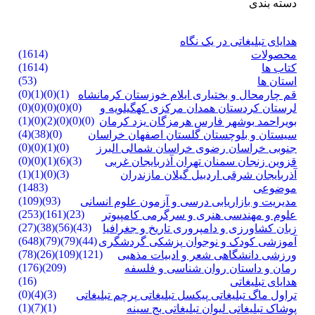
دسته بندی
هدایای تبلیغاتی در یک نگاه
(1614)
محصولات
(1614)
کتاب ها
(53)
استان ها
(0)
(1)
(0)
(1)
قم
چارمحال و بختیاری
ایلام
خوزستان
کرمانشاه
(0)
(0)
(0)
(0)
(0)
لرستان
کردستان
همدان
مرکزی
کهگیلویه و
(1)
(0)
(2)
(0)
(0)
(0)
بویراحمد
بوشهر
فارس
هرمزگان
یزد
کرمان
(4)
(38)
(0)
سیستان و بلوچستان
گلستان
اصفهان
خراسان
(0)
(0)
(1)
(0)
جنوبی
خراسان رضوی
خراسان شمالی
البرز
(0)
(0)
(1)
(6)
(3)
قزوین
زنجان
سمنان
تهران
آذربایجان غربی
(1)
(1)
(0)
(3)
آذربایجان شرقی
اردبیل
گیلان
مازندران
(1483)
موضوعی
(109)
(93)
مدیریت و بازاریابی
درسی و آزمون
علوم انسانی
(253)
(161)
(23)
علوم و مهندسی
هنری و سرگرمی
کامپیوتر
(27)
(38)
(56)
(43)
زبان
کشاورزی و دامپروری
تاریخ و جغرافیا
(648)
(79)
(79)
(44)
آموزشی
کودک و نوجوان
پزشکی
گردشگری
(78)
(26)
(109)
(121)
ورزشی
دانشگاهی
شعر و ادبیات
مذهبی
(176)
(209)
رمان و داستان
روان شناسی و فلسفه
(16)
هدایای تبلیغاتی
(0)
(4)
(3)
تراول ماگ تبلیغاتی
پیکسل تبلیغاتی
پرچم تبلیغاتی
(1)
(7)
(1)
پوشاک تبلیغاتی
لیوان تبلیغاتی
بج سینه