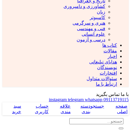
تاریخ و جغرافیا
کشاورزی و دامپروری
زبان
کامپیوتر
هنری و سرگرمی
فنی و مهندسی
علوم انسانی
درسی و آزمون
کتاب ها
مقالات
اخبار
هدایای تبلیغاتی
نویسندگان
افتخارات
سئوالات متداول
ارتباط با ما
با ما تماس بگیرید
instagram
telegram
whatsapp
09113719115
صفحه
جستجو
دسته
علاقه
حساب
سبد
اصلی
بندی
مندی
کاربری
خرید