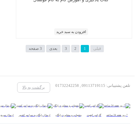
افزودن به سبد خرید
قبلی
1
2
3
بعدی
3 صفحه
تلفن پشتیبانی: 09113719115 , 01732242258
برگشت به بالا
7 روز هفته 24 ساعته
گارانتی کیفیت
پشتیبانی و مشاوره رایگان
ارسال رایگان به سراسر کشور
ارسال سریع