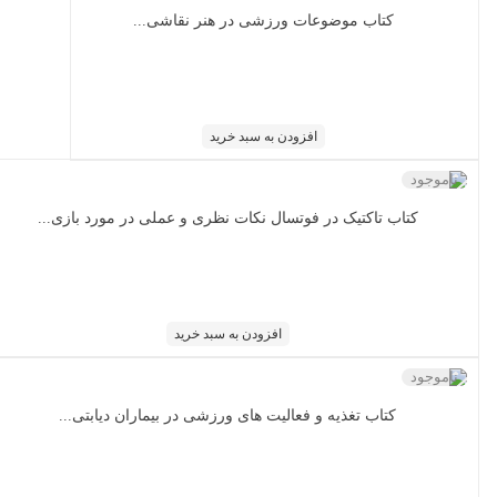
کتاب ﻣﻮﺿﻮﻋﺎت ورزﺷﯽ در ﻫﻨﺮ ﻧﻘﺎﺷﯽ...
افزودن به سبد خرید
ناموجود
کتاب تاکتیک در فوتسال نکات نظری و عملی در مورد بازی...
افزودن به سبد خرید
ناموجود
کتاب تغذیه و فعالیت های ورزشی در بیماران دیابتی...