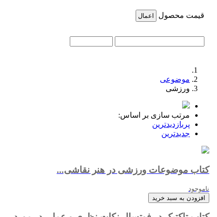
قیمت محصول
اعمال
موضوعی
ورزشی
مرتب سازی بر اساس:
پربازدیدترین
جدیدترین
کتاب ﻣﻮﺿﻮﻋﺎت ورزﺷﯽ در ﻫﻨﺮ ﻧﻘﺎﺷﯽ...
ناموجود
افزودن به سبد خرید
کتاب تاکتیک در فوتسال نکات نظری و عملی در مورد