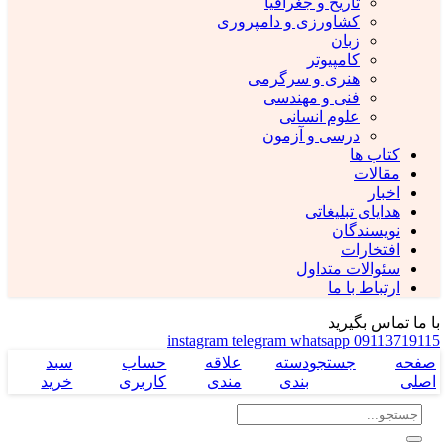
تاریخ و جغرافیا
کشاورزی و دامپروری
زبان
کامپیوتر
هنری و سرگرمی
فنی و مهندسی
علوم انسانی
درسی و آزمون
کتاب ها
مقالات
اخبار
هدایای تبلیغاتی
نویسندگان
افتخارات
سئوالات متداول
ارتباط با ما
با ما تماس بگیرید
instagram
telegram
whatsapp
09113719115
صفحه
جستجو
دسته
علاقه
حساب
سبد
اصلی
بندی
مندی
کاربری
خرید