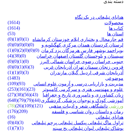
دسته بندی
هدایای تبلیغاتی در یک نگاه
(1614)
محصولات
(1614)
کتاب ها
(53)
استان ها
(0)
(1)
(0)
(1)
قم
چارمحال و بختیاری
ایلام
خوزستان
کرمانشاه
(0)
(0)
(0)
(0)
(0)
لرستان
کردستان
همدان
مرکزی
کهگیلویه و
(1)
(0)
(2)
(0)
(0)
(0)
بویراحمد
بوشهر
فارس
هرمزگان
یزد
کرمان
(4)
(38)
(0)
سیستان و بلوچستان
گلستان
اصفهان
خراسان
(0)
(0)
(1)
(0)
جنوبی
خراسان رضوی
خراسان شمالی
البرز
(0)
(0)
(1)
(6)
(3)
قزوین
زنجان
سمنان
تهران
آذربایجان غربی
(1)
(1)
(0)
(3)
آذربایجان شرقی
اردبیل
گیلان
مازندران
(1483)
موضوعی
(109)
(93)
مدیریت و بازاریابی
درسی و آزمون
علوم انسانی
(253)
(161)
(23)
علوم و مهندسی
هنری و سرگرمی
کامپیوتر
(27)
(38)
(56)
(43)
زبان
کشاورزی و دامپروری
تاریخ و جغرافیا
(648)
(79)
(79)
(44)
آموزشی
کودک و نوجوان
پزشکی
گردشگری
(78)
(26)
(109)
(121)
ورزشی
دانشگاهی
شعر و ادبیات
مذهبی
(176)
(209)
رمان و داستان
روان شناسی و فلسفه
(16)
هدایای تبلیغاتی
(0)
(4)
(3)
تراول ماگ تبلیغاتی
پیکسل تبلیغاتی
پرچم تبلیغاتی
(1)
(7)
(1)
پوشاک تبلیغاتی
لیوان تبلیغاتی
بج سینه