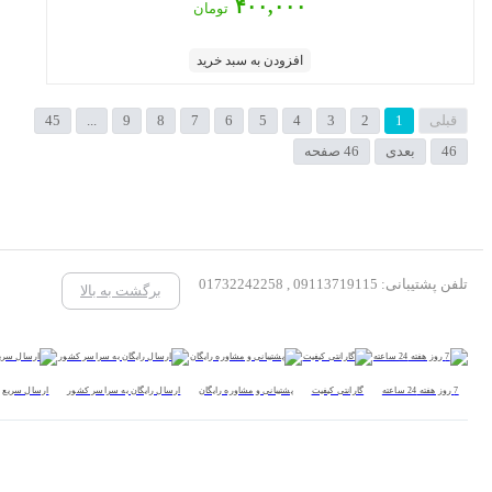
۴۰۰,۰۰۰
تومان
افزودن به سبد خرید
قبلی
1
2
3
4
5
6
7
8
9
...
45
46
بعدی
46 صفحه
تلفن پشتیبانی: 09113719115 , 01732242258
برگشت به بالا
7 روز هفته 24 ساعته
گارانتی کیفیت
پشتیبانی و مشاوره رایگان
ارسال رایگان به سراسر کشور
ارسال سریع