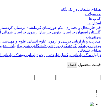
هدایای تبلیغاتی در یک نگاه
محصولات
کتاب ها
استان ها
قم
چارمحال و بختیاری
ایلام
خوزستان
کرمانشاه
لرستان
کردستا
گلستان
اصفهان
خراسان جنوبی
خراسان رضوی
خراسان شمالی
ا
موضوعی
مدیریت و بازاریابی
درسی و آزمون
علوم انسانی
علوم و مهندسی
ه
نوجوان
پزشکی
گردشگری
ورزشی
دانشگاهی
شعر و ادبیات
مذهب
هدایای تبلیغاتی
تراول ماگ تبلیغاتی
پیکسل تبلیغاتی
پرچم تبلیغاتی
پوشاک تبلیغاتی
ل
قیمت محصول
اعمال