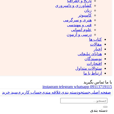
تاریخ و جغرافیا
کشاورزی و دامپروری
زبان
کامپیوتر
هنری و سرگرمی
فنی و مهندسی
علوم انسانی
درسی و آزمون
کتاب ها
مقالات
اخبار
هدایای تبلیغاتی
نویسندگان
افتخارات
سئوالات متداول
ارتباط با ما
با ما تماس بگیرید
instagram
telegram
whatsapp
09113719115
صفحه اصلی
جستجو
دسته بندی
علاقه مندی
حساب کاربری
سبد خرید
دسته بندی