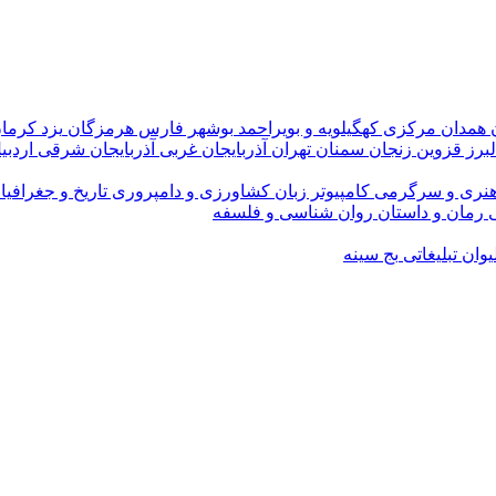
ن
همدان
مرکزی
کهگیلویه و بویراحمد
بوشهر
فارس
هرمزگان
یزد
کرما
لبرز
قزوین
زنجان
سمنان
تهران
آذربایجان غربی
آذربایجان شرقی
اردبی
نری و سرگرمی
کامپیوتر
زبان
کشاورزی و دامپروری
تاریخ و جغرافیا
ی
رمان و داستان
روان شناسی و فلسفه
یوان تبلیغاتی
بج سینه