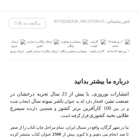
تلفن پشتیبانی: 09113719115 , 01732242258
برگشت به بالا
7 روز هفته 24 ساعته
گارانتی کیفیت
پشتیبانی و مشاوره رایگان
ارسال رایگان به سراسر کشور
ارسال سریع
درباره ما بیشتر بدانید
انتشارات نوروزی، با بیش از 23 سال تجربه درخشان در
صنعت نشر،
ناشر نمونه سال
افتخار دارد که به عنوان
انتخاب شده
100 کارآفرین برتر کشور
سیمرغ
و در بین
و همچنین دارنده
طلایی نخبه کشوری
قرار گرفته است.
ما در شهر گرگان، واقع در شمال ایران، تمام مراحل چاپ کتاب را از صفر
تا صد انجام می دهیم و تا کنون بیش از
2500
عنوان کتاب منتشر کرده