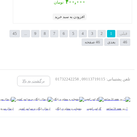
۴۰۰,۰۰۰
تومان
افزودن به سبد خرید
قبلی
1
2
3
4
5
6
7
8
9
...
45
46
بعدی
46 صفحه
تلفن پشتیبانی: 09113719115 , 01732242258
برگشت به بالا
7 روز هفته 24 ساعته
گارانتی کیفیت
پشتیبانی و مشاوره رایگان
ارسال رایگان به سراسر کشور
ارسال سریع