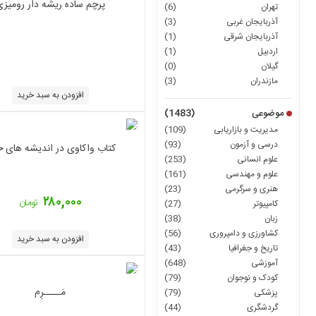
پرچم ساده ریشه دار رومیز
تهران
(6)
آذربایجان غربی
(3)
آذربایجان شرقی
(1)
اردبیل
(1)
گیلان
(0)
مازندران
(3)
افزودن به سبد خرید
موضوعی
(1483)
مدیریت و بازاریابی
(109)
درسی و آزمون
(93)
کتاب واکاوی در اندیشه های خ
علوم انسانی
(253)
علوم و مهندسی
(161)
هنری و سرگرمی
(23)
۲۸۰,۰۰۰
تومان
کامپیوتر
(27)
زبان
(38)
کشاورزی و دامپروری
(56)
افزودن به سبد خرید
تاریخ و جغرافیا
(43)
آموزشی
(648)
کودک و نوجوان
(79)
مَــــرِم
پزشکی
(79)
گردشگری
(44)